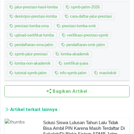
jalur-prestasi-hasil-lomba
spmb-jatim-2026
deskripsi-prestasi-lomba
cara-daftar-jalur-prestasi
prestasi-lomba-sma
prestasi-lomba-smk
upload-sertifikat-lomba
verifikasi-prestasi-spmb
pendaftaran-sma-jatim
pendaftaran-smk-jatim
spmb-jalur-prestasi
lomba-akademik
lomba-non-akademik
sertifikat-juara
tutorial-spmb-jatim
info-spmb-jatim
mastiokdr
Bagikan Artikel
Artikel terkait lainnya :
Solusi Siswa Lulusan Tahun Lalu Tidak
Bisa Ambil PIN Karena Masih Terdaftar Di
Sekolah/Di Blokir Sistem SPMB Jatim