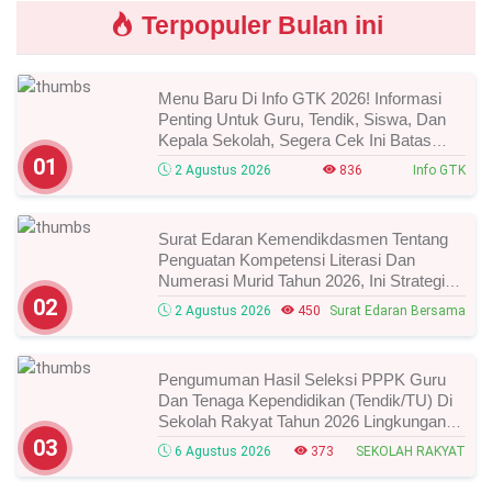
Terpopuler Bulan ini
Menu Baru Di Info GTK 2026! Informasi
Penting Untuk Guru, Tendik, Siswa, Dan
Kepala Sekolah, Segera Cek Ini Batas
Waktunya!
01
2 Agustus 2026
836
Info GTK
Surat Edaran Kemendikdasmen Tentang
Penguatan Kompetensi Literasi Dan
Numerasi Murid Tahun 2026, Ini Strategi
Dan Alurnya
02
2 Agustus 2026
450
Surat Edaran Bersama
Pengumuman Hasil Seleksi PPPK Guru
Dan Tenaga Kependidikan (Tendik/TU) Di
Sekolah Rakyat Tahun 2026 Lingkungan
Kementerian Sosial RI, Ini Daftar Nama
03
6 Agustus 2026
373
SEKOLAH RAKYAT
Peserta Yang Lolos!