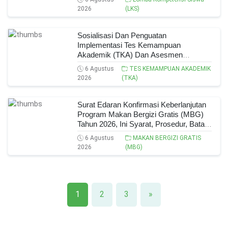
Dan Peraih Medali!
2026
(LKS)
Sosialisasi Dan Penguatan
Implementasi Tes Kemampuan
Akademik (TKA) Dan Asesmen
Nasional (AN) Jenjang SMK Tahun
6 Agustus
TES KEMAMPUAN AKADEMIK
2026, Ini Jadwal, Materi, Dan Link
2026
(TKA)
Mengikutinya!
Surat Edaran Konfirmasi Keberlanjutan
Program Makan Bergizi Gratis (MBG)
Tahun 2026, Ini Syarat, Prosedur, Batas
Waktu, Dan Cara Konfirmasinya!
6 Agustus
MAKAN BERGIZI GRATIS
2026
(MBG)
1
2
3
»