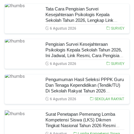
Tata Cara Pengisian Survei
Kesejahteraan Psikologis Kepala
Sekolah Tahun 2026, Lengkap Link
Resmi, Jadwal, Panduan, Dan Hal Yang
6 Agustus 2026
SURVEY
Wajib Diperhatikan!
Pengisian Survei Kesejahteraan
Psikologis Kepala Sekolah Tahun 2026,
Ini Jadwal, Link Resmi, Cara Pengisian,
Dan Ketentuan Lengkapnya!
6 Agustus 2026
SURVEY
Pengumuman Hasil Seleksi PPPK Guru
Dan Tenaga Kependidikan (Tendik/TU)
Di Sekolah Rakyat Tahun 2026
Lingkungan Kementerian Sosial RI, Ini
6 Agustus 2026
SEKOLAH RAKYAT
Daftar Nama Peserta Yang Lolos!
Surat Penetapan Pemenang Lomba
Kompetensi Siswa (LKS) Dikmen
Tingkat Nasional Tahun 2026 Resmi
Terbit, Ini Daftar Lengkap Nama Juara
6 Agustus
Lomba Kompetensi Siswa