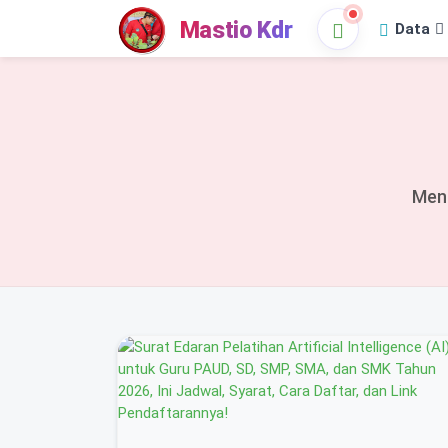
Mastio Kdr
Data
Men