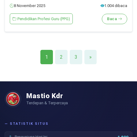
8 November 2025
1.004 dibaca
Pendidikan Profesi Guru (PPG)
Baca
1
2
3
»
Mastio Kdr
Terdepan & Terpercaya
— STATISTIK SITUS
Pengunjung Hari Ini