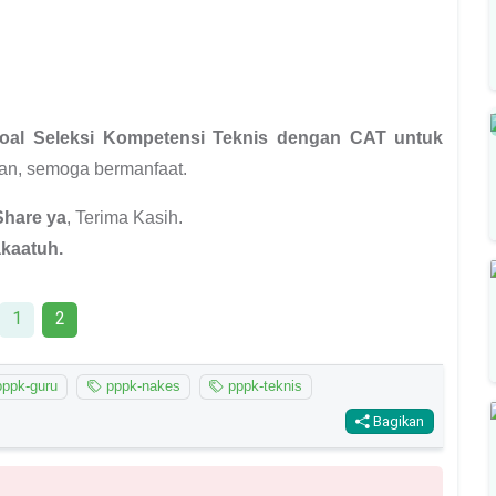
oal Seleksi Kompetensi Teknis dengan CAT untuk
an, semoga bermanfaat.
Share ya
, Terima Kasih.
kaatuh.
1
2
ppk-guru
pppk-nakes
pppk-teknis
Bagikan