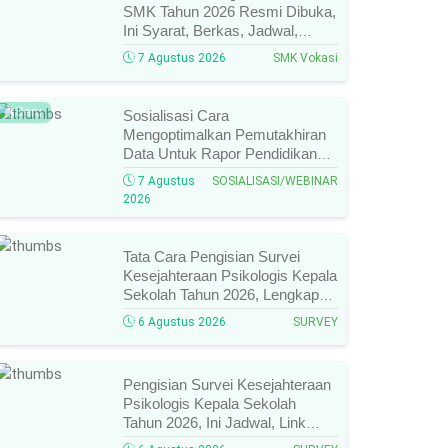
SMK Tahun 2026 Resmi Dibuka,
Ini Syarat, Berkas, Jadwal,
Batas Waktu, Dan Cara
7 Agustus 2026
SMK Vokasi
Pendaftarannya!
Baru
Sosialisasi Cara
Mengoptimalkan Pemutakhiran
Data Untuk Rapor Pendidikan
Tahun 2026, Ini Jadwal, Materi,
7 Agustus
SOSIALISASI/WEBINAR
Narasumber, Dan Link
2026
Mengikutinya!
Tata Cara Pengisian Survei
Kesejahteraan Psikologis Kepala
Sekolah Tahun 2026, Lengkap
Link Resmi, Jadwal, Panduan,
6 Agustus 2026
SURVEY
Dan Hal Yang Wajib
Diperhatikan!
Pengisian Survei Kesejahteraan
Psikologis Kepala Sekolah
Tahun 2026, Ini Jadwal, Link
Resmi, Cara Pengisian, Dan