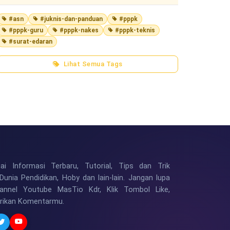
#asn
#juknis-dan-panduan
#pppk
#pppk-guru
#pppk-nakes
#pppk-teknis
#surat-edaran
Lihat Semua Tags
i Informasi Terbaru, Tutorial, Tips dan Trik
Dunia Pendidikan, Hoby dan lain-lain. Jangan lupa
hannel Youtube MasTio Kdr, Klik Tombol Like,
erikan Komentarmu.