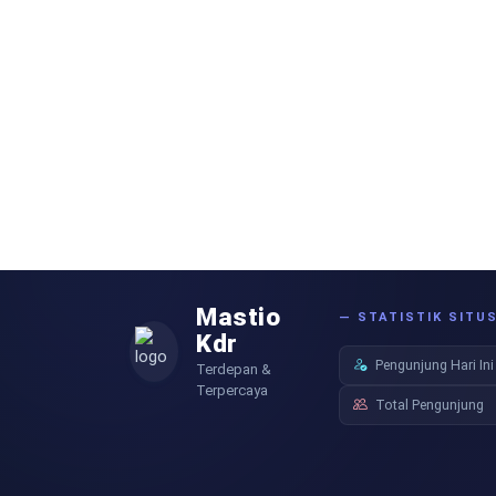
Mastio
— STATISTIK SITU
Kdr
Pengunjung Hari Ini
Terdepan &
Terpercaya
Total Pengunjung