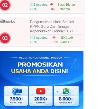
Tahun 2026, Ini Strategi Dan
02
2 Agustus
Surat Edaran
Alurnya
2026
450
Bersama
Pengumuman Hasil Seleksi
PPPK Guru Dan Tenaga
Kependidikan (Tendik/TU) Di
Sekolah Rakyat Tahun 2026
03
6 Agustus
SEKOLAH
Lingkungan Kementerian Sosial
2026
378
RAKYAT
RI, Ini Daftar Nama Peserta
Yang Lolos!