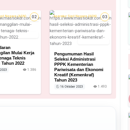
ipil Negara (ASN)
02
Aparatur Sipil Negara (ASN)
03
26 Juli 2023
16 Oktober 2023
daran
ilan Mulai Kerja
Pengumuman Hasil
enaga Teknis
Seleksi Administrasi
 Tahun 2022
PPPK Kementerian
Pariwisata dan Ekonomi
1.386
 2023
Kreatif (Kemenkraf)
Tahun 2023
1.493
16 Oktober 2023