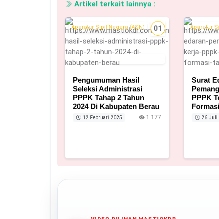
Artikel terkait lainnya :
Aparatur Sipil Negara (ASN)
01
Aparatur S
12 Februari 2025
Pengumuman Hasil
Surat E
Seleksi Administrasi
Pemangg
PPPK Tahap 2 Tahun
PPPK T
2024 Di Kabupaten Berau
Formasi
1.177
12 Februari 2025
26 Juli