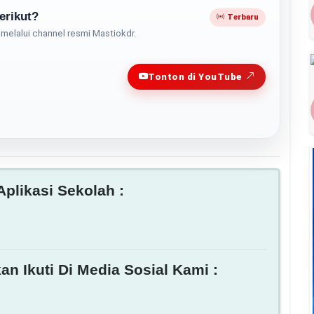
erikut?
Terbaru
melalui channel resmi Mastiokdr.
Play
Tonton di YouTube
plikasi Sekolah :
an Ikuti Di Media Sosial Kami :