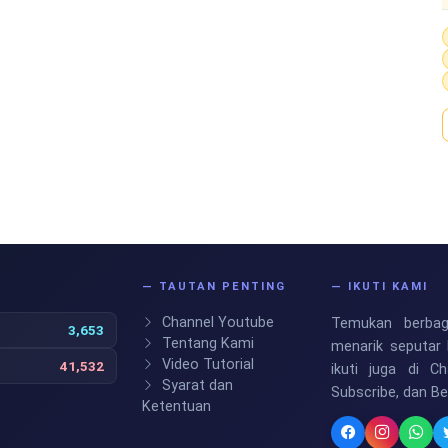
S
— TAUTAN PENTING
— IKUTI KAMI
Channel Youtube
Temukan berbaga
3,653
Tentang Kami
menarik seputar 
Video Tutorial
41,532
ikuti juga di C
Syarat dan
Subscribe, dan B
Ketentuan