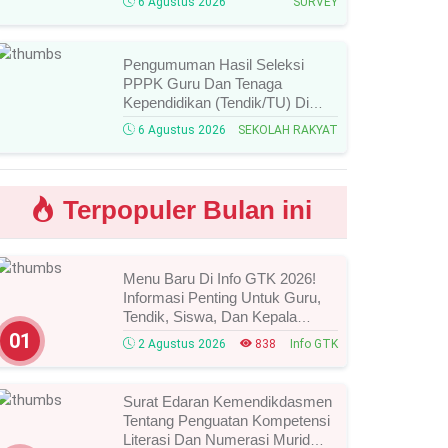
6 Agustus 2026
SURVEY
Ketentuan Lengkapnya!
Pengumuman Hasil Seleksi
PPPK Guru Dan Tenaga
Kependidikan (Tendik/TU) Di
Sekolah Rakyat Tahun 2026
6 Agustus 2026
SEKOLAH RAKYAT
Lingkungan Kementerian Sosial
RI, Ini Daftar Nama Peserta
Yang Lolos!
Terpopuler Bulan ini
Menu Baru Di Info GTK 2026!
Informasi Penting Untuk Guru,
Tendik, Siswa, Dan Kepala
Sekolah, Segera Cek Ini Batas
01
2 Agustus 2026
838
Info GTK
Waktunya!
Surat Edaran Kemendikdasmen
Tentang Penguatan Kompetensi
Literasi Dan Numerasi Murid