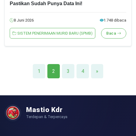
Pastikan Sudah Punya Data Ini!
8 Juni 2026
1.748 dibaca
SISTEM PENERIMAAN MURID BARU (SPMB)
Baca
1
2
3
4
»
Mastio Kdr
Terdepan & Terpercaya