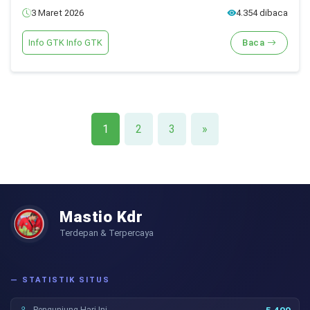
3 Maret 2026
4.354 dibaca
Info GTK Info GTK
Baca
1
2
3
»
Mastio Kdr
Terdepan & Terpercaya
— STATISTIK SITUS
Pengunjung Hari Ini